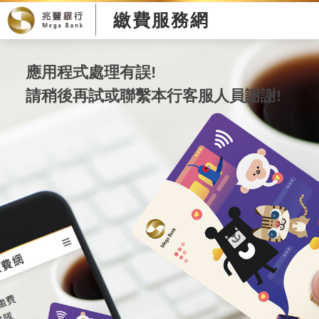
繳費服務網
應用程式處理有誤!
請稍後再試或聯繫本行客服人員謝謝!