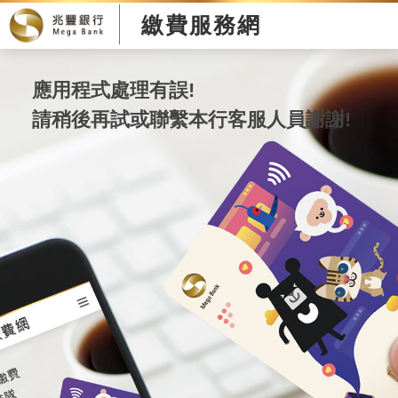
繳費服務網
應用程式處理有誤!
請稍後再試或聯繫本行客服人員謝謝!