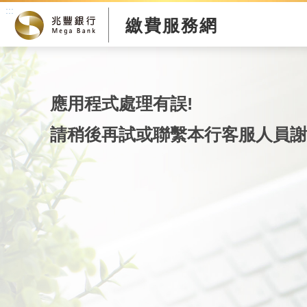
:::
繳費服務網
應用程式處理有誤!
請稍後再試或聯繫本行客服人員謝