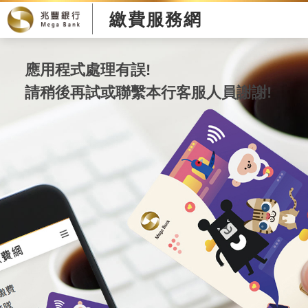
繳費服務網
應用程式處理有誤!
請稍後再試或聯繫本行客服人員謝謝!