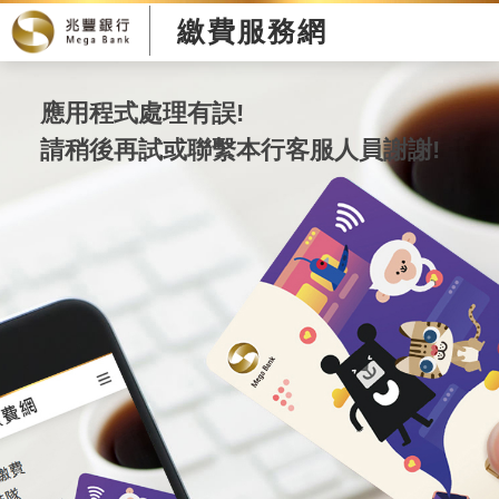
繳費服務網
應用程式處理有誤!
請稍後再試或聯繫本行客服人員謝謝!