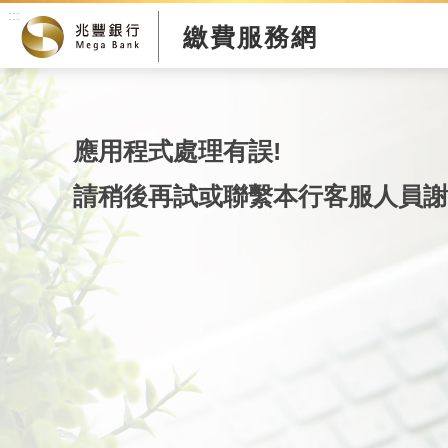
:::
繳費服務網
應用程式處理有誤!
請稍後再試或聯繫本行客服人員謝