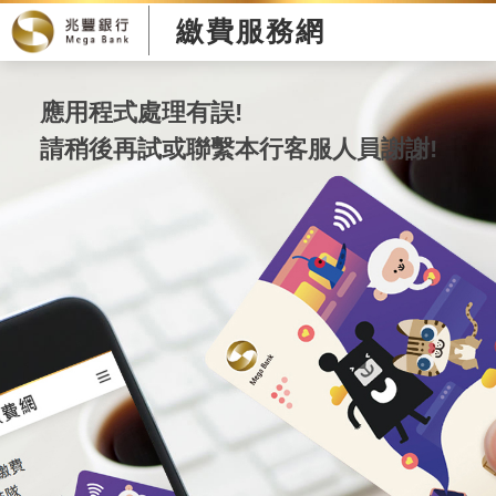
繳費服務網
應用程式處理有誤!
請稍後再試或聯繫本行客服人員謝謝!