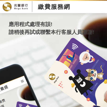
繳費服務網
應用程式處理有誤!
請稍後再試或聯繫本行客服人員謝謝!